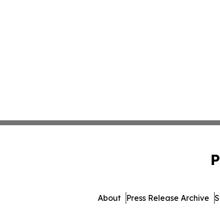
P
About
Press Release Archive
S
© 1995-2026 Newsmatics In