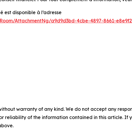
est disponible à l’adresse
sRoom/AttachmentNg/a9d9d3bd-4cbe-4897-8661-e8e9f2
without warranty of any kind. We do not accept any responsib
r reliability of the information contained in this article. I
 above.