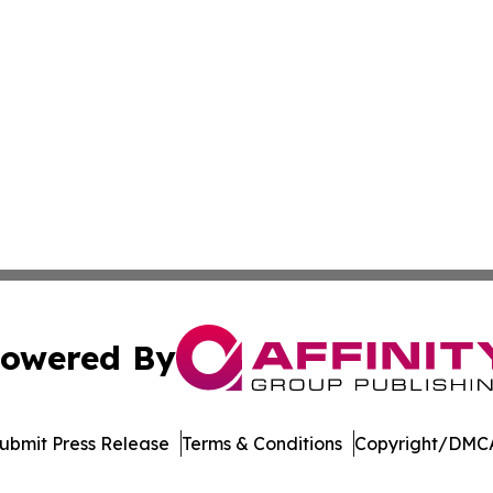
owered By
ubmit Press Release
Terms & Conditions
Copyright/DMCA
c. dba Affinity Group Publishing & The Online Culture Cha