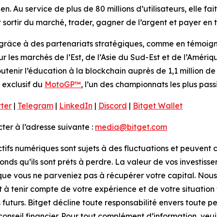
n. Au service de plus de 80 millions d’utilisateurs, elle fait
sortir du marché, trader, gagner de l’argent et payer en t
grâce à des partenariats stratégiques, comme en témoigne 
sur les marchés de l’Est, de l’Asie du Sud-Est et de l’Améri
utenir l’éducation à la blockchain auprès de 1,1 million de 
 exclusif du
MotoGP™
, l’un des championnats les plus pa
tter
|
Telegram
|
LinkedIn
|
Discord
|
Bitget Wallet
er à l’adresse suivante :
media@bitget.com
ctifs numériques sont sujets à des fluctuations et peuvent c
fonds qu’ils sont prêts à perdre. La valeur de vos investiss
 que vous ne parveniez pas à récupérer votre capital. Nous
et à tenir compte de votre expérience et de votre situatio
 futurs. Bitget décline toute responsabilité envers toute p
onseil financier. Pour tout complément d’information, veui