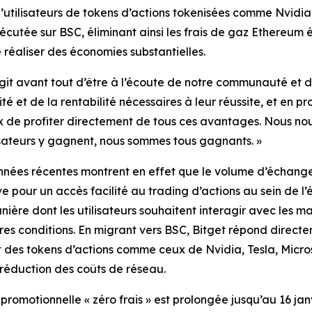
’utilisateurs de tokens d’actions tokenisées comme Nvidia
utée sur BSC, éliminant ainsi les frais de gaz Ethereum é
réaliser des économies substantielles.
’agit avant tout d’être à l’écoute de notre communauté et de
é et de la rentabilité nécessaires à leur réussite, et en p
x de profiter directement de tous ces avantages. Nous nous
sateurs y gagnent, nous sommes tous gagnants. »
nnées récentes montrent en effet que le volume d’échange
 pour un accès facilité au trading d’actions au sein de l
re dont les utilisateurs souhaitent interagir avec les march
res conditions. En migrant vers BSC, Bitget répond directem
nt des tokens d’actions comme ceux de Nvidia, Tesla, Micr
 réduction des coûts de réseau.
promotionnelle « zéro frais » est prolongée jusqu’au 16 ja