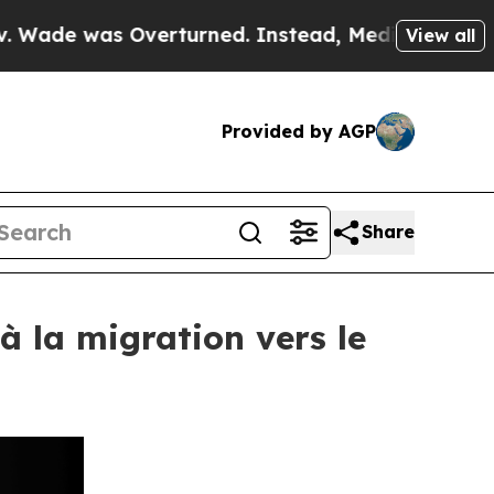
s Overturned. Instead, Medication Abortion Be
View all
Provided by AGP
Share
à la migration vers le