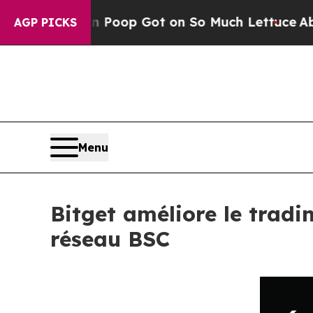
uman Poop Got on So Much Lettuce
Abortion Ra
AGP PICKS
Menu
Bitget améliore le tradi
réseau BSC