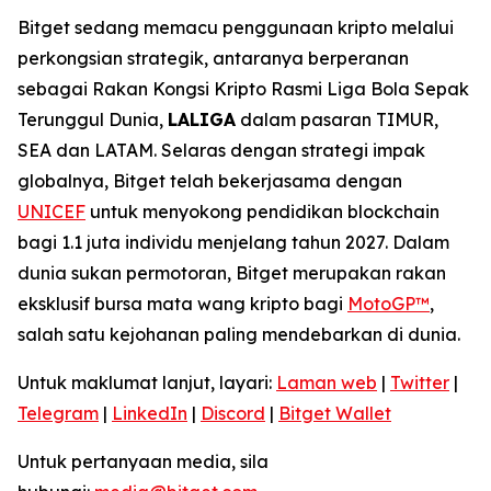
Bitget sedang memacu penggunaan kripto melalui
perkongsian strategik, antaranya berperanan
sebagai Rakan Kongsi Kripto Rasmi Liga Bola Sepak
Terunggul Dunia,
LALIGA
dalam pasaran TIMUR,
SEA dan LATAM. Selaras dengan strategi impak
globalnya, Bitget telah bekerjasama dengan
UNICEF
untuk menyokong pendidikan blockchain
bagi 1.1 juta individu menjelang tahun 2027. Dalam
dunia sukan permotoran, Bitget merupakan rakan
eksklusif bursa mata wang kripto bagi
MotoGP™
,
salah satu kejohanan paling mendebarkan di dunia.
Untuk maklumat lanjut, layari:
Laman web
|
Twitter
|
Telegram
|
LinkedIn
|
Discord
|
Bitget Wallet
Untuk pertanyaan media, sila